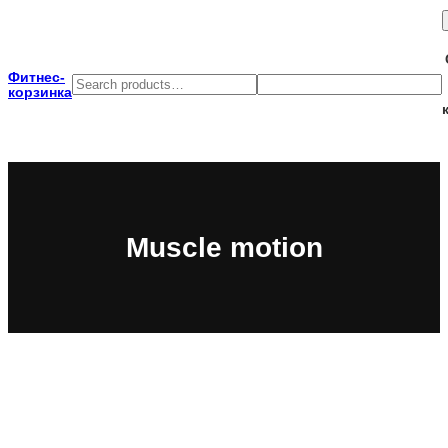
Перейти
к
содержимому
Фитнес-
Search
Search
корзинка
Muscle motion