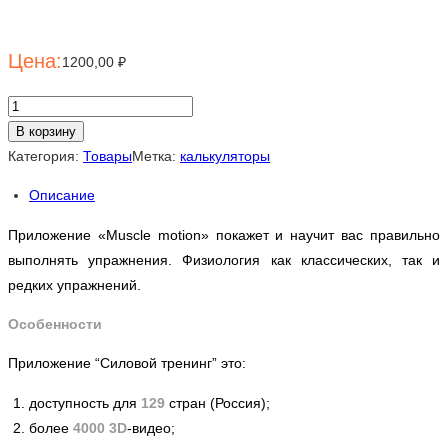
1200,00
₽
Количество
товара
В корзину
Muscle
Категория:
Товары
Метка:
калькуляторы
motion
Описание
Приложение «Muscle motion» покажет и научит вас правильно
выполнять упражнения. Физиология как классических, так и
редких упражнений.
Особенности
При­ложе­ние “Си­ловой тре­нинг” это:
дос­туп­ность для
129
стран (Рос­сия);
бо­лее
4000 3D
-ви­део;