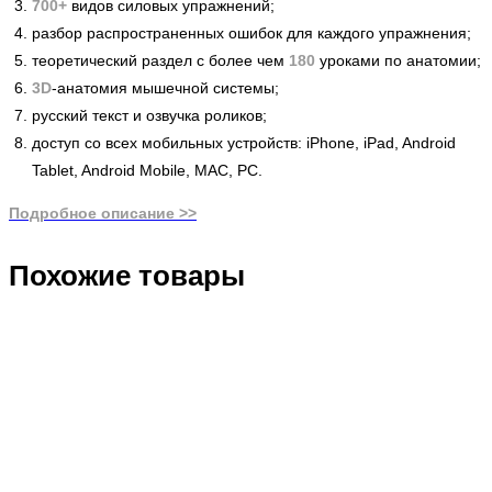
700+
ви­дов си­ло­вых уп­раж­не­ний;
раз­бор рас­прос­тра­нен­ных оши­бок для каж­до­го уп­раж­не­ния;
те­оре­ти­чес­кий раз­дел с бо­лее чем
180
уро­ка­ми по ана­то­мии;
3D
-ана­то­мия мы­шеч­ной сис­те­мы;
рус­ский текст и оз­вуч­ка ро­ли­ков;
дос­туп со всех мо­биль­ных ус­трой­ств: iPhone, iPad, Android
Tablet, Android Mobile, MAС, PC.
Подробное описание >>
Похожие товары