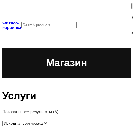
Перейти
к
содержимому
Фитнес-
Search
Search
корзинка
Магазин
Услуги
Показаны все результаты (5)